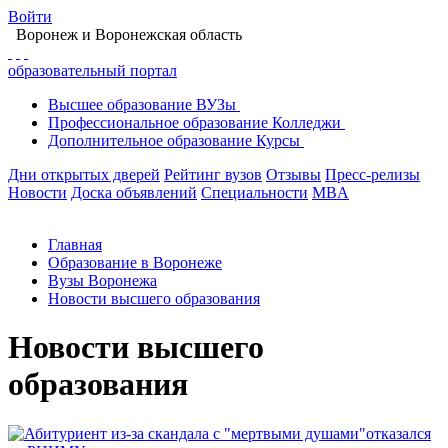
Войти
Воронеж
и Воронежская область
образовательный портал
Высшее
образование
ВУЗы
Профессиональное
образование
Колледжи
Дополнительное
образование
Курсы
Дни открытых дверей
Рейтинг вузов
Отзывы
Пресс-релизы
Новости
Доска объявлений
Специальности
MBA
Главная
Образование в Воронеже
Вузы Воронежа
Новости высшего образования
Новости высшего
образования