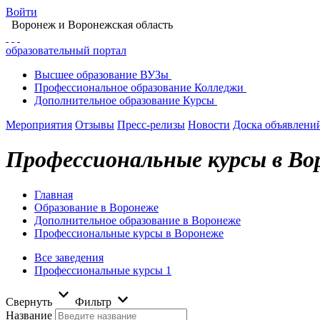
Войти
Воронеж
и Воронежская область
образовательный портал
Высшее
образование
ВУЗы
Профессиональное
образование
Колледжи
Дополнительное
образование
Курсы
Мероприятия
Отзывы
Пресс-релизы
Новости
Доска объявлени
Профессиональные курсы в В
Главная
Образование в Воронеже
Дополнительное образование в Воронеже
Профессиональные курсы в Воронеже
Все заведения
Профессиональные курсы
1
Свернуть
Фильтр
Название