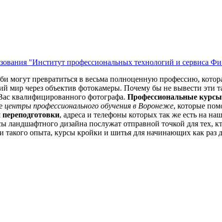
азования "Институт профессиональных технологий и сервиса 
и могут превратиться в весьма полноценную профессию, которая
й мир через объектив фотокамеры. Почему бы не вывести эти 
з Вас квалифицированного фотографа.
Профессиональные курсы
те
центры профессионального обучения в Воронеже
, которые пом
 переподготовки
, адреса и телефоны которых так же есть на 
ы ландшафтного дизайна послужат отправной точкой для тех, кто
и такого опыта, курсы кройки и шитья для начинающих как раз д