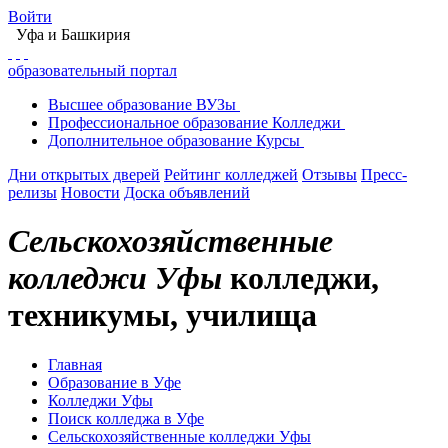
Войти
Уфа
и Башкирия
образовательный портал
Высшее
образование
ВУЗы
Профессиональное
образование
Колледжи
Дополнительное
образование
Курсы
Дни открытых дверей
Рейтинг колледжей
Отзывы
Пресс-
релизы
Новости
Доска объявлений
Сельскохозяйственные
колледжи Уфы
колледжи,
техникумы, училища
Главная
Образование в Уфе
Колледжи Уфы
Поиск колледжа в Уфе
Сельскохозяйственные колледжи Уфы