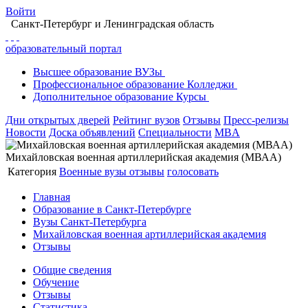
Войти
Санкт-Петербург
и Ленинградская область
образовательный портал
Высшее
образование
ВУЗы
Профессиональное
образование
Колледжи
Дополнительное
образование
Курсы
Дни открытых дверей
Рейтинг вузов
Отзывы
Пресс-релизы
Новости
Доска объявлений
Специальности
MBA
Михайловская военная артиллерийская академия (МВАА)
Категория
Военные вузы
отзывы
голосовать
Главная
Образование в Санкт-Петербурге
Вузы Санкт-Петербурга
Михайловская военная артиллерийская академия
Отзывы
Общие сведения
Обучение
Отзывы
Статистика