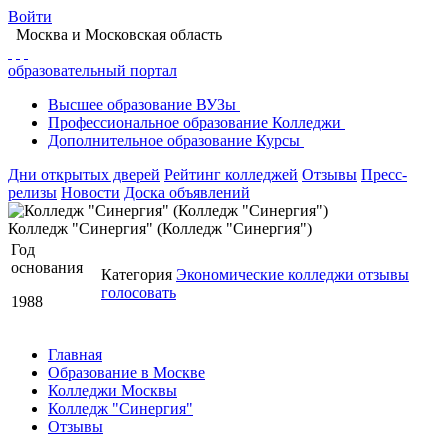
Войти
Москва
и Московская область
образовательный портал
Высшее
образование
ВУЗы
Профессиональное
образование
Колледжи
Дополнительное
образование
Курсы
Дни открытых дверей
Рейтинг колледжей
Отзывы
Пресс-
релизы
Новости
Доска объявлений
Колледж "Синергия" (Колледж "Синергия")
Год
основания
Категория
Экономические колледжи
отзывы
голосовать
1988
Главная
Образование в Москве
Колледжи Москвы
Колледж "Синергия"
Отзывы