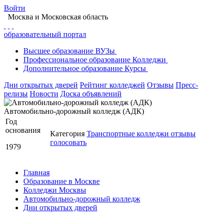
Войти
Москва
и Московская область
образовательный портал
Высшее
образование
ВУЗы
Профессиональное
образование
Колледжи
Дополнительное
образование
Курсы
Дни открытых дверей
Рейтинг колледжей
Отзывы
Пресс-
релизы
Новости
Доска объявлений
Автомобильно-дорожный колледж (АДК)
Год
основания
Категория
Транспортные колледжи
отзывы
голосовать
1979
Главная
Образование в Москве
Колледжи Москвы
Автомобильно-дорожный колледж
Дни открытых дверей