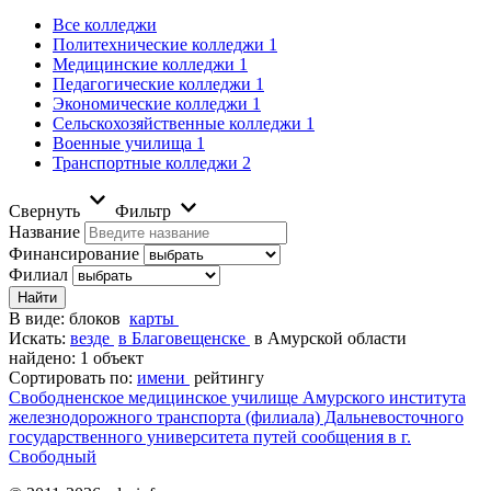
Все колледжи
Политехнические колледжи
1
Медицинские колледжи
1
Педагогические колледжи
1
Экономические колледжи
1
Сельскохозяйственные колледжи
1
Военные училища
1
Транспортные колледжи
2
Свернуть
Фильтр
Название
Финансирование
Филиал
В виде:
блоков
карты
Искать:
везде
в Благовещенске
в Амурской области
найдено: 1 объект
Сортировать по:
имени
рейтингу
Свободненское медицинское училище Амурского института
железнодорожного транспорта (филиала) Дальневосточного
государственного университета путей сообщения в г.
Свободный