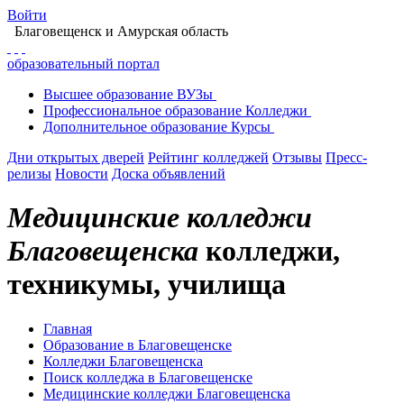
Войти
Благовещенск
и Амурская область
образовательный портал
Высшее
образование
ВУЗы
Профессиональное
образование
Колледжи
Дополнительное
образование
Курсы
Дни открытых дверей
Рейтинг колледжей
Отзывы
Пресс-
релизы
Новости
Доска объявлений
Медицинские колледжи
Благовещенска
колледжи,
техникумы, училища
Главная
Образование в Благовещенске
Колледжи Благовещенска
Поиск колледжа в Благовещенске
Медицинские колледжи Благовещенска