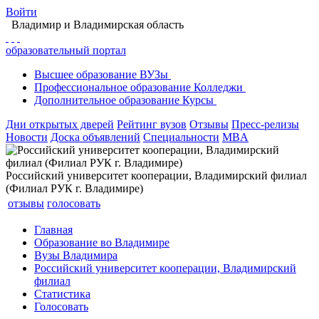
Войти
Владимир
и Владимирская область
образовательный портал
Высшее
образование
ВУЗы
Профессиональное
образование
Колледжи
Дополнительное
образование
Курсы
Дни открытых дверей
Рейтинг вузов
Отзывы
Пресс-релизы
Новости
Доска объявлений
Специальности
MBA
Российский университет кооперации, Владимирский филиал
(Филиал РУК г. Владимире)
отзывы
голосовать
Главная
Образование во Владимире
Вузы Владимира
Российский университет кооперации, Владимирский
филиал
Статистика
Голосовать