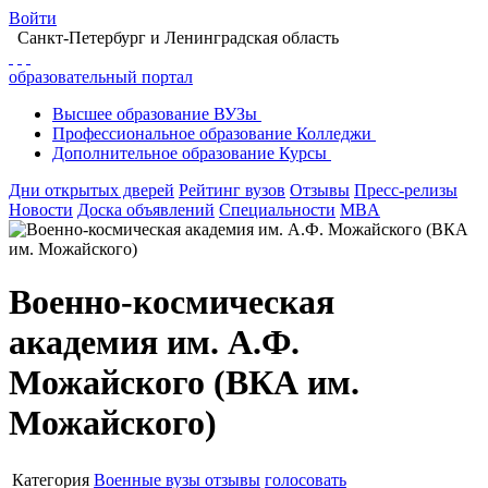
Войти
Санкт-Петербург
и Ленинградская область
образовательный портал
Высшее
образование
ВУЗы
Профессиональное
образование
Колледжи
Дополнительное
образование
Курсы
Дни открытых дверей
Рейтинг вузов
Отзывы
Пресс-релизы
Новости
Доска объявлений
Специальности
MBA
Военно-космическая
академия им. А.Ф.
Можайского (ВКА им.
Можайского)
Категория
Военные вузы
отзывы
голосовать