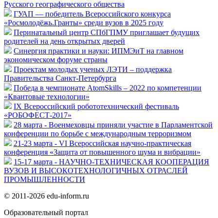
Русского географического общества
ГУАП — победитель Всероссийского конкурса
«Росмолодёжь.Гранты» среди вузов в 2025 году
Перинатальный центр СПбГПМУ приглашает будущих
родителей на день открытых дверей
Синергия практики и науки: ИПМЭиТ на главном
экономическом форуме страны
Проектам молодых ученых ЛЭТИ – поддержка
Правительства Санкт-Петербурга
Победа в чемпионате AtomSkills – 2022 по компетенции
«Квантовые технологии»
IX Всероссийский робототехнический фестиваль
«РОБОФЕСТ-2017»
28 марта - Военмеховцы приняли участие в Парламентской
конференции по борьбе с международным терроризмом
21-23 марта - VI Всероссийская научно-практическая
конференция «Защита от повышенного шума и вибрации»
15-17 марта - НАУЧНО-ТЕХНИЧЕСКАЯ КООПЕРАЦИЯ
ВУЗОВ И ВЫСОКОТЕХНОЛОГИЧНЫХ ОТРАСЛЕЙ
ПРОМЫШЛЕННОСТИ
© 2011-2026 edu-inform.ru
Образовательный портал