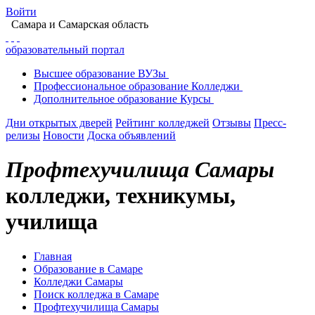
Войти
Самара
и Самарская область
образовательный портал
Высшее
образование
ВУЗы
Профессиональное
образование
Колледжи
Дополнительное
образование
Курсы
Дни открытых дверей
Рейтинг колледжей
Отзывы
Пресс-
релизы
Новости
Доска объявлений
Профтехучилища Самары
колледжи, техникумы,
училища
Главная
Образование в Самаре
Колледжи Самары
Поиск колледжа в Самаре
Профтехучилища Самары