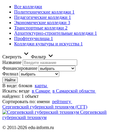
Все колледжи
Политехнические колледжи
1
Педагогические колледжи
1
Экономические колледжи
3
Транспортные колледжи
2
Архитектурно-строительные колледжи
1
Профтехучилища
1
Колледжи культуры и искусства
1
Свернуть
Фильтр
Название
Финансирование
Филиал
В виде:
блоков
карты
Искать:
везде
в Самаре
в Самарской области
найдено: 1 объект
Сортировать по:
имени
рейтингу
Сергиевский губернский техникум (СГТ)
Сергиевский
губернский техникум
© 2011-2026 edu-inform.ru