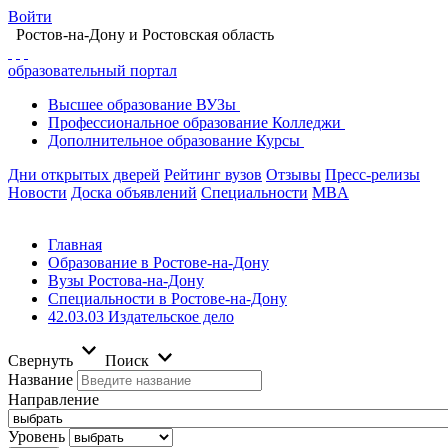
Войти
Ростов-на-Дону
и Ростовская область
образовательный портал
Высшее
образование
ВУЗы
Профессиональное
образование
Колледжи
Дополнительное
образование
Курсы
Дни открытых дверей
Рейтинг вузов
Отзывы
Пресс-релизы
Новости
Доска объявлений
Специальности
MBA
Главная
Образование в Ростове-на-Дону
Вузы Ростова-на-Дону
Специальности в Ростове-на-Дону
42.03.03 Издательское дело
Свернуть
Поиск
Название
Направление
Уровень