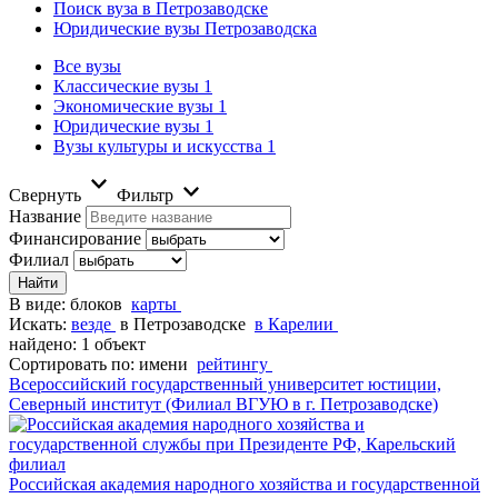
Поиск вуза в Петрозаводске
Юридические вузы Петрозаводска
Все вузы
Классические вузы
1
Экономические вузы
1
Юридические вузы
1
Вузы культуры и искусства
1
Свернуть
Фильтр
Название
Финансирование
Филиал
В виде:
блоков
карты
Искать:
везде
в Петрозаводске
в Карелии
найдено: 1 объект
Сортировать по:
имени
рейтингу
Всероссийский государственный университет юстиции,
Северный институт (Филиал ВГУЮ в г. Петрозаводске)
Российская академия народного хозяйства и государственной