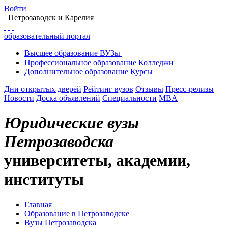
Войти
Петрозаводск
и Карелия
образовательный портал
Высшее
образование
ВУЗы
Профессиональное
образование
Колледжи
Дополнительное
образование
Курсы
Дни открытых дверей
Рейтинг вузов
Отзывы
Пресс-релизы
Новости
Доска объявлений
Специальности
MBA
Юридические вузы
Петрозаводска
университеты, академии,
институты
Главная
Образование в Петрозаводске
Вузы Петрозаводска