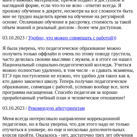
наглядной форме, если что-то не ясно - ответят всегда. Я
прохожу обучение в декрете, несмотря на все сложности быта
мне не трудно выделить время на обучение на регулярной
основе. Оплачиваю обучение в рассрочку, стоимость за такой
объем знаний и реальный диплом - более чем доступная.
03.10.2023 /
Удобно, что можно совмещать с работой))
Я была уверена, что педагогическое образование можно
получить только оффлайн и очень по этому поводу грустила,
часто делилась своими мыслями с мужем, и в итоге он нашел
Национальный социально-педагогический колледж. Учиться
можно полностью удаленно, в том числе - и сдавать экзамены,
ЕГЭ при поступлении не нужно, что удобно для таких как я,
кто давно закончил школу. Теперь получаю педагогическое
образование, совмещая с работой, успеваю вообще все, хотя
программа насыщенная. Спасибо педагогам за хорошо
проработанный учебный план и человеческое отношение!
03.10.2023 /
Рекомендую абитуриентам
Меня всегда интересовало направление коррекционной
педагогики, но я была уверена, что для этого надо не только
отучиться в универе, но еще и несколько дополнительных
курсов пройти. Оказалось - нет, достаточно трех лет обучения