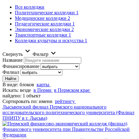
Все колледжи
Политехнические колледжи
1
Медицинские колледжи
2
Педагогические колледжи
1
Экономические колледжи
2
Транспортные колледжи
1
Колледжи культуры и искусства
1
Свернуть
Фильтр
Название
Финансирование
Филиал
В виде:
блоков
карты
Искать:
везде
в Перми
в Пермском крае
найдено: 1 объект
Сортировать по:
имени
рейтингу
Лысьвенский филиал Пермского национального
исследовательского политехнического университета (Филиал
ПНИПУ в г. Лысьва)