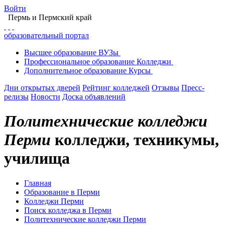
Войти
Пермь
и Пермский край
образовательный портал
Высшее
образование
ВУЗы
Профессиональное
образование
Колледжи
Дополнительное
образование
Курсы
Дни открытых дверей
Рейтинг колледжей
Отзывы
Пресс-
релизы
Новости
Доска объявлений
Политехнические колледжи
Перми
колледжи, техникумы,
училища
Главная
Образование в Перми
Колледжи Перми
Поиск колледжа в Перми
Политехнические колледжи Перми