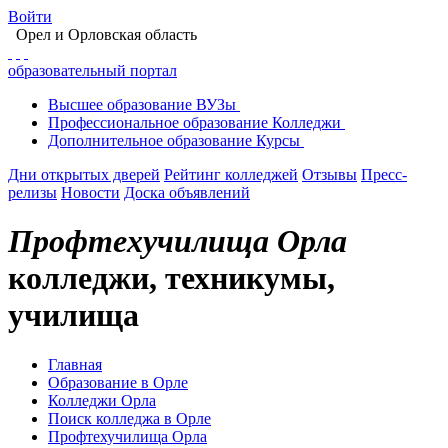
Войти
Орел
и Орловская область
образовательный портал
Высшее
образование
ВУЗы
Профессиональное
образование
Колледжи
Дополнительное
образование
Курсы
Дни открытых дверей
Рейтинг колледжей
Отзывы
Пресс-
релизы
Новости
Доска объявлений
Профтехучилища Орла
колледжи, техникумы,
училища
Главная
Образование в Орле
Колледжи Орла
Поиск колледжа в Орле
Профтехучилища Орла