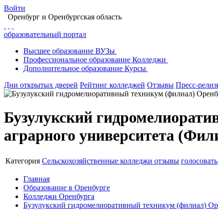
Войти
Оренбург
и Оренбургская область
образовательный портал
Высшее
образование
ВУЗы
Профессиональное
образование
Колледжи
Дополнительное
образование
Курсы
Дни открытых дверей
Рейтинг колледжей
Отзывы
Пресс-рели
Бузулукский гидромелиоратив
аграрного университета (Фили
Категория
Сельскохозяйственные колледжи
отзывы
голосовать
Главная
Образование в Оренбурге
Колледжи Оренбурга
Бузулукский гидромелиоративный техникум (филиал) Оре