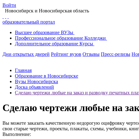
Войти
Новосибирск
и Новосибирская область
образовательный портал
Высшее
образование
ВУЗы
Профессиональное
образование
Колледжи
Дополнительное
образование
Курсы
Дни открытых дверей
Рейтинг вузов
Отзывы
Пресс-релизы
Но
Главная
Образование в Новосибирске
Вузы Новосибирска
Доска объявлений
Сделаю чертежи любые на заказ и разводку печатных пла
Сделаю чертежи любые на зак
Вы можете заказать качественную недорогую оцифровку черте
свои старые чертежи, проекты, плакаты, схемы, учебники, книги
Выполнение: