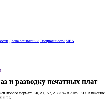
вости
Доска объявлений
Специальности
MBA
т
аз и разводку печатных плат
жей любого формата А0, А1, А2, А3 и А4 в AutoCAD. В качеств
 и т.д.