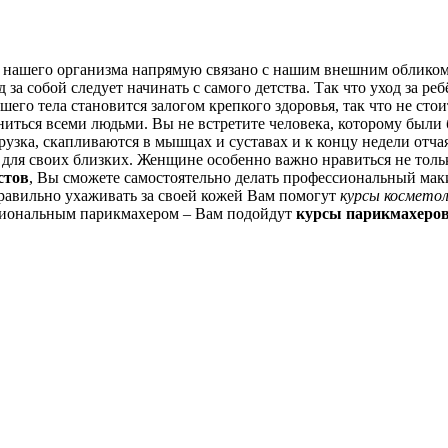
 нашего организма напрямую связано с нашим внешним обликом.
 за собой следует начинать с самого детства. Так что уход за ре
шего тела становится залогом крепкого здоровья, так что не сто
ениться всеми людьми. Вы не встретите человека, которому был
грузка, скапливаются в мышцах и суставах и к концу недели отча
для своих близких. Женщине особенно важно нравиться не тольк
стов
, Вы сможете самостоятельно делать профессиональный макия
равильно ухаживать за своей кожей Вам помогут
курсы косметол
ссиональным парикмахером – Вам подойдут
курсы парикмахеров