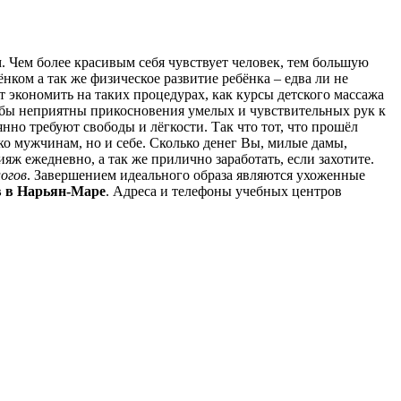
 Чем более красивым себя чувствует человек, тем большую
бёнком а так же физическое развитие ребёнка – едва ли не
ит экономить на таких процедурах, как курсы детского массажа
и бы неприятны прикосновения умелых и чувствительных рук к
янно требуют свободы и лёгкости. Так что тот, что прошёл
о мужчинам, но и себе. Сколько денег Вы, милые дамы,
ж ежедневно, а так же прилично заработать, если захотите.
огов
. Завершением идеального образа являются ухоженные
 в Нарьян-Маре
.
Адреса и телефоны учебных центров