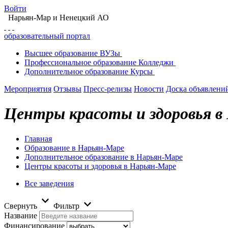
Войти
Нарьян-Мар
и Ненецкий АО
образовательный портал
Высшее
образование
ВУЗы
Профессиональное
образование
Колледжи
Дополнительное
образование
Курсы
Мероприятия
Отзывы
Пресс-релизы
Новости
Доска объявлени
Центры красоты и здоровья в
Главная
Образование в Нарьян-Маре
Дополнительное образование в Нарьян-Маре
Центры красоты и здоровья в Нарьян-Маре
Все заведения
Свернуть
Фильтр
Название
Финансирование