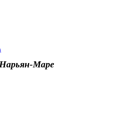
й
 Нарьян-Маре