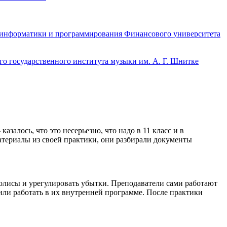
информатики и программирования Финансового университета
о государственного института музыки им. А. Г. Шнитке
залось, что это несерьезно, что надо в 11 класс и в
материалы из своей практики, они разбирали документы
полисы и урегулировать убытки. Преподаватели сами работают
чили работать в их внутренней программе. После практики