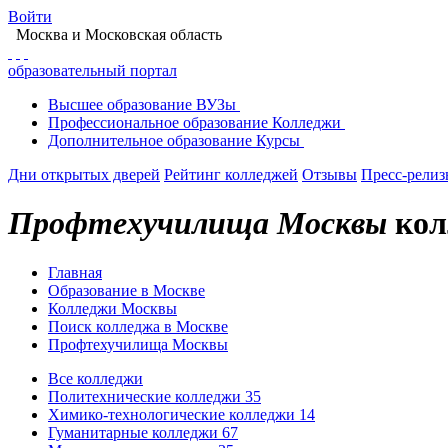
Войти
Москва
и Московская область
образовательный портал
Высшее
образование
ВУЗы
Профессиональное
образование
Колледжи
Дополнительное
образование
Курсы
Дни открытых дверей
Рейтинг колледжей
Отзывы
Пресс-рели
Профтехучилища Москвы
кол
Главная
Образование в Москве
Колледжи Москвы
Поиск колледжа в Москве
Профтехучилища Москвы
Все колледжи
Политехнические колледжи
35
Химико-технологические колледжи
14
Гуманитарные колледжи
67