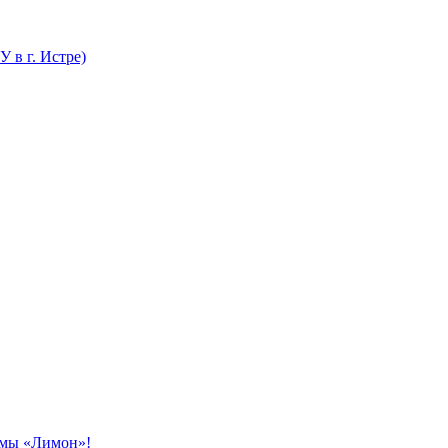
 в г. Истре)
амы «Лимон»!