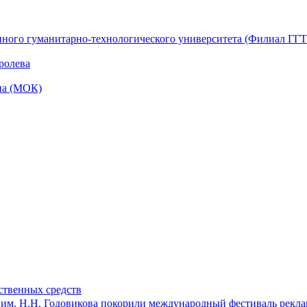
ного гуманитарно-технологического университета (Филиал ГГТУ
ролева
на (МОК)
ственных средств
 им. Н.Н. Годовикова покорили международный фестиваль рекл