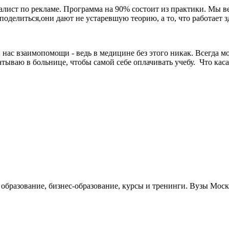
алист по рекламе. Программа на 90% состоит из практики. Мы в
делиться,они дают не устаревшую теорию, а то, что работает з
 нас взаимопомощи - ведь в медицине без этого никак. Всегда мо
батываю в больнице, чтобы самой себе оплачивать учебу. Что кас
е образование, бизнес-образование, курсы и тренинги. Вузы Мо