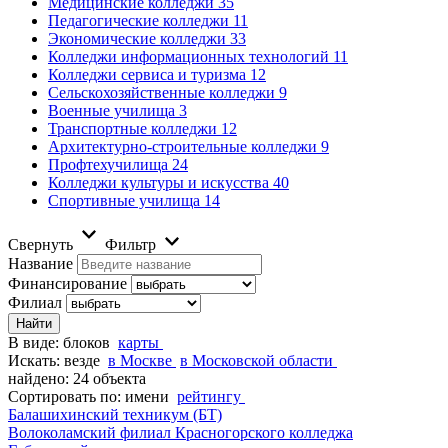
Медицинские колледжи
35
Педагогические колледжи
11
Экономические колледжи
33
Колледжи информационных технологий
11
Колледжи сервиса и туризма
12
Сельскохозяйственные колледжи
9
Военные училища
3
Транспортные колледжи
12
Архитектурно-строительные колледжи
9
Профтехучилища
24
Колледжи культуры и искусства
40
Спортивные училища
14
Свернуть
Фильтр
Название
Финансирование
Филиал
В виде:
блоков
карты
Искать:
везде
в Москве
в Московской области
найдено: 24 объекта
Сортировать по:
имени
рейтингу
Балашихинский техникум (БТ)
Волоколамский филиал Красногорского колледжа