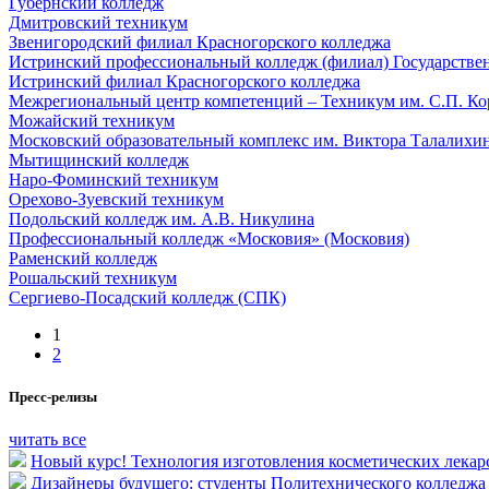
Губернский колледж
Дмитровский техникум
Звенигородский филиал Красногорского колледжа
Истринский профессиональный колледж (филиал) Государствен
Истринский филиал Красногорского колледжа
Межрегиональный центр компетенций – Техникум им. С.П. Ко
Можайский техникум
Московский образовательный комплекс им. Виктора Талалихи
Мытищинский колледж
Наро-Фоминский техникум
Орехово-Зуевский техникум
Подольский колледж им. А.В. Никулина
Профессиональный колледж «Московия» (Московия)
Раменский колледж
Рошальский техникум
Сергиево-Посадский колледж (СПК)
1
2
Пресс-релизы
читать все
Новый курс! Технология изготовления косметических лекар
Дизайнеры будущего: студенты Политехнического колледжа