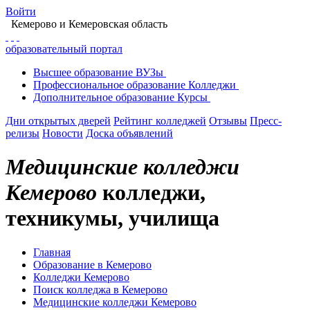
Войти
Кемерово
и Кемеровская область
образовательный портал
Высшее
образование
ВУЗы
Профессиональное
образование
Колледжи
Дополнительное
образование
Курсы
Дни открытых дверей
Рейтинг колледжей
Отзывы
Пресс-
релизы
Новости
Доска объявлений
Медицинские колледжи
Кемерово
колледжи,
техникумы, училища
Главная
Образование в Кемерово
Колледжи Кемерово
Поиск колледжа в Кемерово
Медицинские колледжи Кемерово