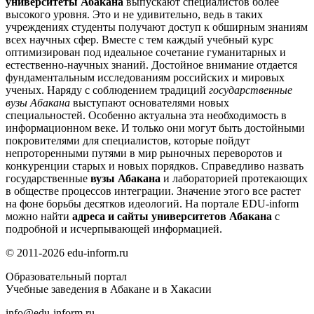
университеты Абакана
выпускают специалистов более
высокого уровня. Это и не удивительно, ведь в таких
учреждениях студенты получают доступ к обширным знаниям
всех научных сфер. Вместе с тем каждый учебный курс
оптимизирован под идеальное сочетание гуманитарных и
естественно-научных знаний. Достойное внимание отдается
фундаментальным исследованиям российских и мировых
ученых. Наряду с соблюдением традиций
государственные
вузы Абакана
выступают основателями новых
специальностей. Особенно актуальна эта необходимость в
информационном веке. И только они могут быть достойными
покровителями для специалистов, которые пойдут
непроторенными путями в мир рыночных переворотов и
конкуренции старых и новых порядков. Справедливо назвать
государственные
вузы Абакана
и лабораторией протекающих
в обществе процессов интеграции. Значение этого все растет
на фоне борьбы десятков идеологий. На портале EDU-inform
можно найти
адреса и сайты университетов Абакана
с
подробной и исчерпывающей информацией.
© 2011-2026 edu-inform.ru
Образовательный портал
Учебные заведения в Абакане и в Хакасии
info@edu-inform.ru