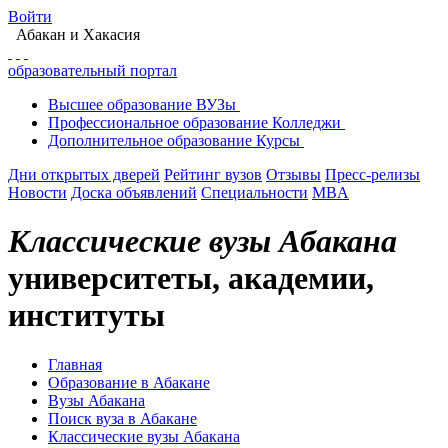
Войти
Абакан
и Хакасия
образовательный портал
Высшее
образование
ВУЗы
Профессиональное
образование
Колледжи
Дополнительное
образование
Курсы
Дни открытых дверей
Рейтинг вузов
Отзывы
Пресс-релизы
Новости
Доска объявлений
Специальности
MBA
Классические вузы Абакана
университеты, академии,
институты
Главная
Образование в Абакане
Вузы Абакана
Поиск вуза в Абакане
Классические вузы Абакана