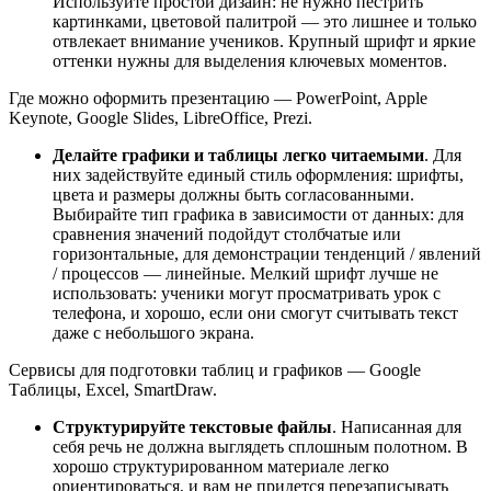
Используйте простой дизайн: не нужно пестрить
картинками, цветовой палитрой — это лишнее и только
отвлекает внимание учеников. Крупный шрифт и яркие
оттенки нужны для выделения ключевых моментов.
Где можно оформить презентацию — PowerPoint, Apple
Keynote, Google Slides, LibreOffice, Prezi.
Делайте графики и таблицы легко читаемыми
. Для
них задействуйте единый стиль оформления: шрифты,
цвета и размеры должны быть согласованными.
Выбирайте тип графика в зависимости от данных: для
сравнения значений подойдут столбчатые или
горизонтальные, для демонстрации тенденций / явлений
/ процессов — линейные. Мелкий шрифт лучше не
использовать: ученики могут просматривать урок с
телефона, и хорошо, если они смогут считывать текст
даже с небольшого экрана.
Сервисы для подготовки таблиц и графиков — Google
Таблицы, Excel, SmartDraw.
Структурируйте текстовые файлы
. Написанная для
себя речь не должна выглядеть сплошным полотном. В
хорошо структурированном материале легко
ориентироваться, и вам не придется перезаписывать